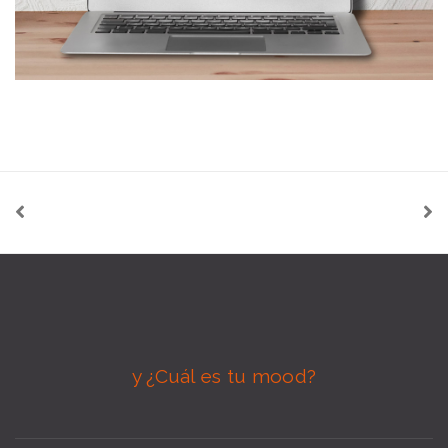
y ¿Cuál es tu mood?