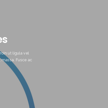
es
oin ut ligula vel
on, massa. Fusce ac