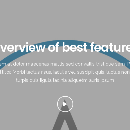
verview of best featur
em at dolor maecenas mattis sed convallis tristique sem. Pr
itor. Morbi lectus risus, iaculis vel, suscipit quis, luctus n
turpis quis ligula lacinia aliquetm auris ipsum