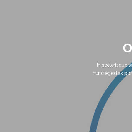
O
In scelerisque s
nunc egestas portt